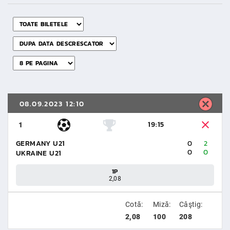
08.09.2023 12:10
19:15
1
GERMANY U21
0
2
0
0
UKRAINE U21
1P
2,08
Cotă:
Miză:
Câştig:
2,08
100
208