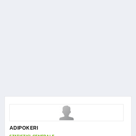
ADIPOKERI